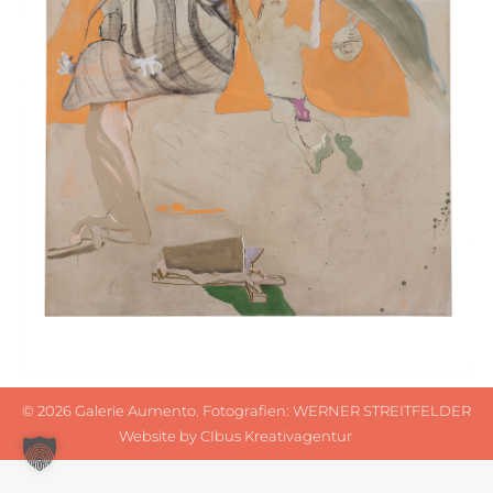
©
2026 Galerie Aumento. Fotografien:
WERNER STREITFELDER
Website by
CIbus Kreativagentur