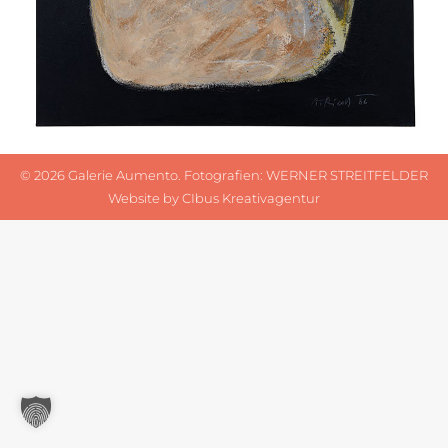
©
2026 Galerie Aumento. Fotografien:
WERNER STREITFELDER
Website by
CIbus Kreativagentur