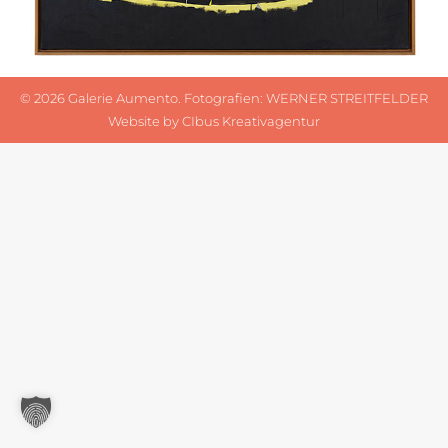
©
2026 Galerie Aumento. Fotografien:
WERNER STREITFELDER
Website by
CIbus Kreativagentur