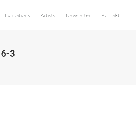
Exhibitions
Artists
Newsletter
Kontakt
Exhibitions
Artists
Newsletter
Kontakt
6-3