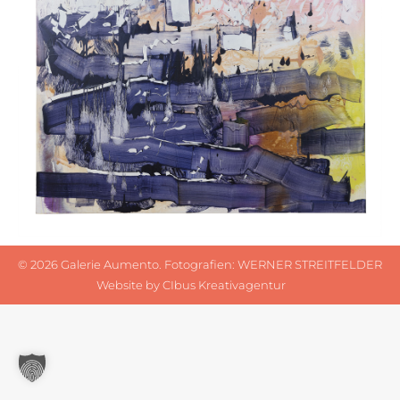
©
2026 Galerie Aumento. Fotografien:
WERNER STREITFELDER
Website by
CIbus Kreativagentur