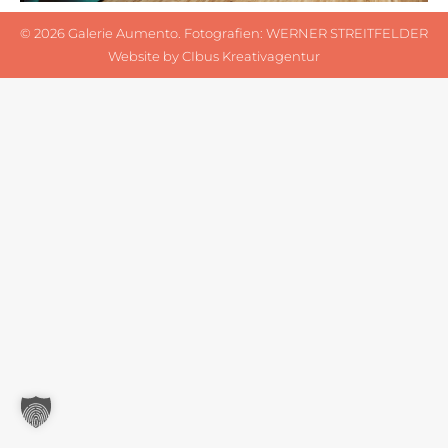
©
2026 Galerie Aumento. Fotografien:
WERNER STREITFELDER
Website by
CIbus Kreativagentur