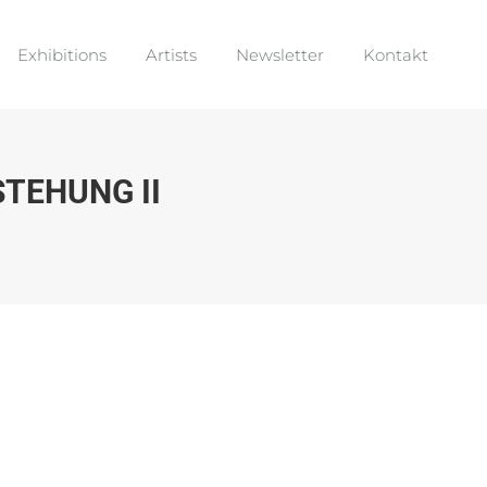
Exhibitions
Artists
Newsletter
Kontakt
Exhibitions
Artists
Newsletter
Kontakt
STEHUNG II