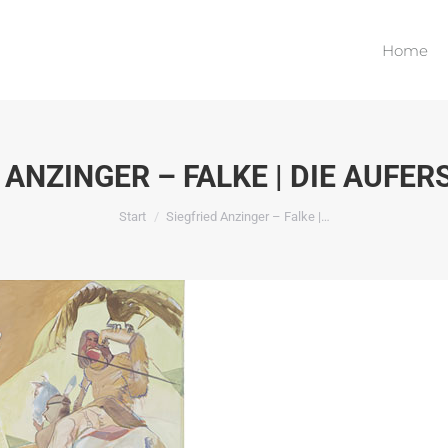
Home
Home
 ANZINGER – FALKE | DIE AUFER
Sie befinden sich hier:
Start
Siegfried Anzinger – Falke |…