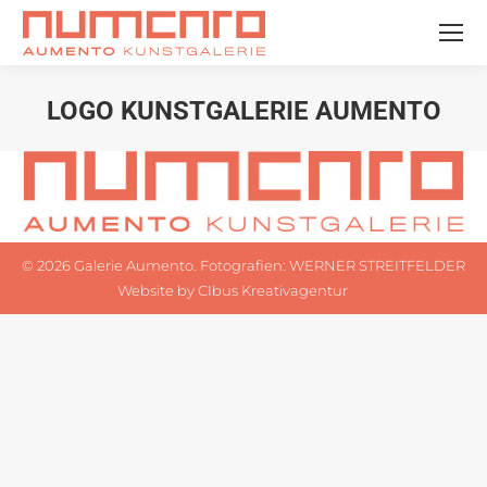
LOGO KUNSTGALERIE AUMENTO
Sie befinden sich hier:
©
2026 Galerie Aumento. Fotografien:
WERNER STREITFELDER
Website by
CIbus Kreativagentur